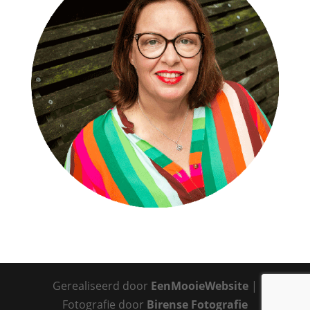
Gerealiseerd door
EenMooieWebsite
|
Fotografie door
Birense Fotografie