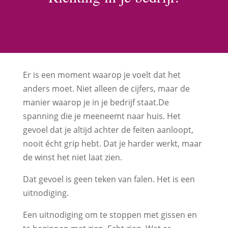
Er is een moment waarop je voelt dat het
anders moet. Niet alleen de cijfers, maar de
manier waarop je in je bedrijf staat.De
spanning die je meeneemt naar huis. Het
gevoel dat je altijd achter de feiten aanloopt,
nooit écht grip hebt. Dat je harder werkt, maar
de winst het niet laat zien.
Dat gevoel is geen teken van falen. Het is een
uitnodiging.
Een uitnodiging om te stoppen met gissen en